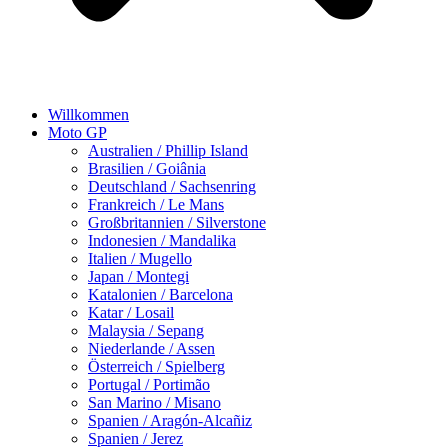
Willkommen
Moto GP
Australien / Phillip Island
Brasilien / Goiânia
Deutschland / Sachsenring
Frankreich / Le Mans
Großbritannien / Silverstone
Indonesien / Mandalika
Italien / Mugello
Japan / Montegi
Katalonien / Barcelona
Katar / Losail
Malaysia / Sepang
Niederlande / Assen
Österreich / Spielberg
Portugal / Portimão
San Marino / Misano
Spanien / Aragón-Alcañiz
Spanien / Jerez