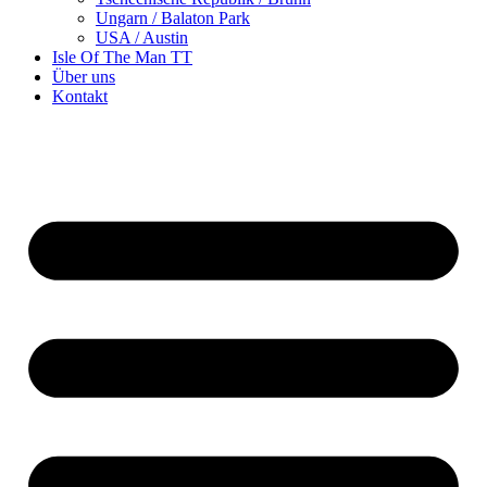
Ungarn / Balaton Park
USA / Austin
Isle Of The Man TT
Über uns
Kontakt