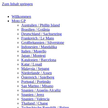
Zum Inhalt springen
Willkommen
Moto GP
Australien / Phillip Island
Brasilien / Goiânia
Deutschland / Sachsenring
Frankreich / Le Mans
Großbritannien / Silverstone
Indonesien / Mandalika
Italien / Mugello
Japan / Montegi
Katalonien / Barcelona
Katar / Losail
Malaysia / Sepang
Niederlande / Assen
Österreich / Spielberg
Portugal / Portimão
San Marino / Misano
Spanien / Aragón-Alcañiz
Spanien / Jerez
Spanien / Valencia
Thailand / Chang
Tschechische Republik / Brünn